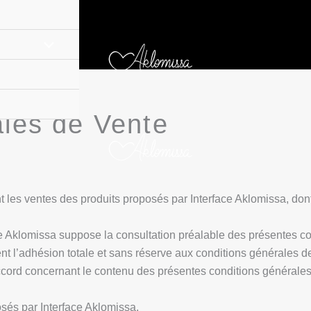
les de Vente
 les ventes des produits proposés par Interface Aklomissa, dont
ce Aklomissa suppose la consultation préalable des présentes co
nt l’adhésion totale et sans réserve aux conditions générales d
 accord concernant le contenu des présentes conditions générale
osés par Interface Aklomissa.