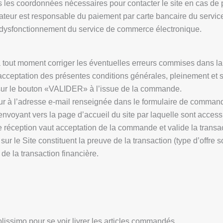
es les coordonnées nécessaires pour contacter le site en cas de
ilisateur est responsable du paiement par carte bancaire du servi
dysfonctionnement du service de commerce électronique.
à tout moment corriger les éventuelles erreurs commises dans l
acceptation des présentes conditions générales, pleinement et 
r sur le bouton «VALIDER» à l’issue de la commande.
ur à l’adresse e-mail renseignée dans le formulaire de commande
envoyant vers la page d’accueil du site par laquelle sont access
 réception vaut acceptation de la commande et valide la transac
ur le Site constituent la preuve de la transaction (type d’offre 
de la transaction financière.
olissimo pour se voir livrer les articles commandés.