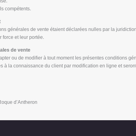
ise.
uls compétents.
t
ons générales de vente étaient déclarées nulles par la juridicti
 force et leur portée.
rales de vente
adapter ou de modifier à tout moment les présentes conditions gé
s à la connaissance du client par modification en ligne et sero
Roque d’Antheron