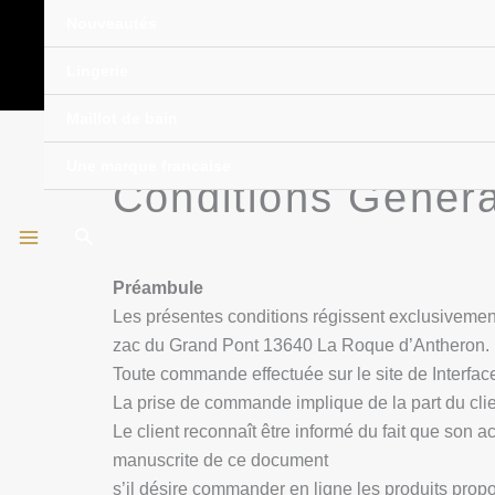
Aller
Nouveautés
au
contenu
Lingerie
Maillot de bain
Une marque francaise
Conditions Généra
Rechercher
Préambule
Les présentes conditions régissent exclusivement
zac du Grand Pont 13640 La Roque d’Antheron.
Toute commande effectuée sur le site de Interfa
La prise de commande implique de la part du clie
Le client reconnaît être informé du fait que son
manuscrite de ce document
s’il désire commander en ligne les produits prop