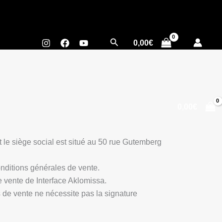
Rechercher
0,00
€
0,00
€
 le siège social est situé au 50 rue Gutemberg
nditions générales de vente.
e vente de Interface Aklomissa.
s de vente ne nécessite pas la signature